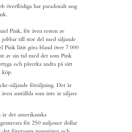
b överflödiga har paradoxalt nog
ink.
niel Pink, för även resten av
 jobbar till stor del med säljande
 Pink låtit göra bland över 7 000
nt av sin tid med det som Pink
vertyga och påverka andra på sätt
t köp.
ke-säljande försäljning. Det är
t även anställda som inte är säljare
ts är det amerikanska
rogramvara för 250 miljoner dollar
är det företagets ingenjörer och