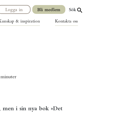
Logga in
Bli medlem
Sök
Kunskap & inspiration
Kontakta oss
 minuter
e, men i sin nya bok »Det