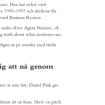
äsare. Han har också varit
ore 1995–1997 och skribent för
vard Business Review.
nd andra »Free Agent Nation«, »A
 truth about what motivates us«.
ligen ut på svenska med titeln
dig att nå genom
et är inte lätt. Daniel Pink ger
ttast att nå fram. Skriv en pitch