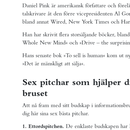
Daniel Pink är amerikansk författare och förel
talskrivare åt den förre vicepresidenten Al G
bland annat Wired, New York Times och Har
Han har skrivit flera storsäljande böcker, bla
Whole New Mind« och »Drive – the surprising
Hans senaste bok »To sell is human« kom ut ny
»Det är mänskligt att sälja«.
Sex pitchar som hjälper 
bruset
Att nå fram med sitt budskap i informationsbrus
dig här sina sex bästa pitchar.
De enklaste budskapen har lä
1. Ettordspitchen.