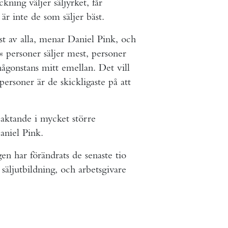
kning väljer säljyrket, får
är inte de som säljer bäst.
st av alla, menar Daniel Pink, och
a« personer säljer mest, personer
någonstans mitt emellan. Det vill
personer är de skickligaste på att
eaktande i mycket större
aniel Pink.
en har förändrats de senaste tio
säljutbildning, och arbetsgivare