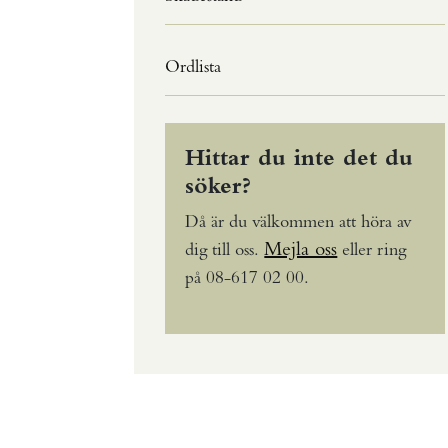
Ordlista
Hittar du inte det du
söker?
Då är du välkommen att höra av
Mejla oss
dig till oss.
eller ring
på 08-617 02 00.