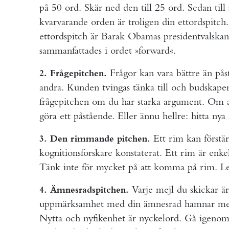
på 50 ord. Skär ned den till 25 ord. Sedan till
kvarvarande orden är troligen din ettordspitch
ettordspitch är Barak Obamas presidentvalskam
sammanfattades i ordet »forward«.
Frågor kan vara bättre än påst
2. Frågepitchen.
andra. Kunden tvingas tänka till och budskapen
frågepitchen om du har starka argument. Om a
göra ett påstående. Eller ännu hellre: hitta ny
Ett rim kan förstär
3. Den rimmande pitchen.
kognitionsforskare konstaterat. Ett rim är enkelt 
Tänk inte för mycket på att komma på rim. Let
Varje mejl du skickar är
4. Ämnesradspitchen.
uppmärksamhet med din ämnesrad hamnar mejle
Nytta och nyfikenhet är nyckelord. Gå igenom