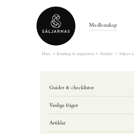
Medlemskap
Hem
•
Kunskap & inspiration
•
Artiklar
•
Säljare ä
Guider & checklistor
Vanliga frågor
Artiklar