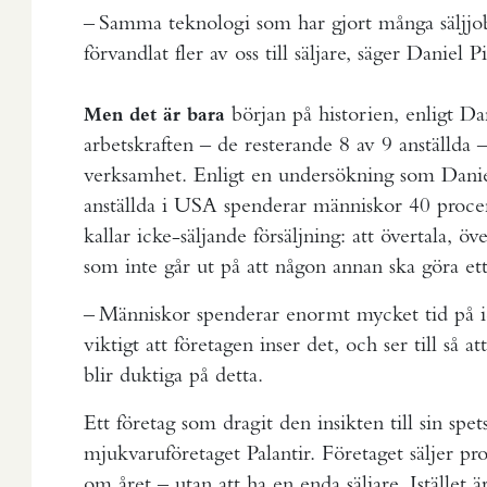
– Samma teknologi som har gjort många säljjob
förvandlat fler av oss till säljare, säger Daniel P
början på historien, enligt Da
Men det är bara
arbetskraften – de resterande 8 av 9 anställda –
verksamhet. Enligt en undersökning som Daniel
anställda i USA spenderar människor 40 proce
kallar icke-säljande försäljning: att övertala, ö
som inte går ut på att någon annan ska göra et
– Människor spenderar enormt mycket tid på ic
viktigt att företagen inser det, och ser till så at
blir duktiga på detta.
Ett företag som dragit den insikten till sin spe
mjukvaruföretaget Palantir. Företaget säljer p
om året – utan att ha en enda säljare. Istället 