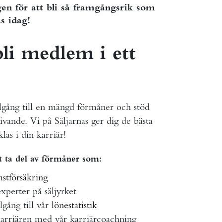
ygen för att bli så framgångsrik som
s idag!
bli medlem i ett
llgång till en mängd förmåner och stöd
vande. Vi på Säljarnas ger dig de bästa
las i din karriär!
 ta del av förmåner som:
stförsäkring
xperter på säljyrket
lgång till vår
lönestatistik
karriären med vår karriärcoachning