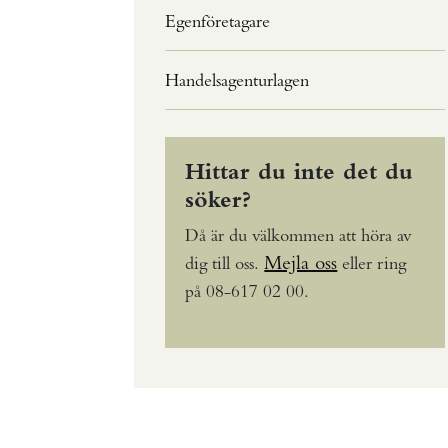
Egenföretagare
Handelsagenturlagen
Hittar du inte det du
söker?
Då är du välkommen att höra av
Mejla oss
dig till oss.
eller ring
på 08-617 02 00.