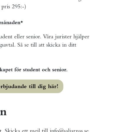
 pris 295:-)
i månaden*
nt eller senior. Våra jurister hjälper
avtal. Så se till att skicka in ditt
apet för student och senior.
rbjudande till dig här!
an
 Skicka ett mejl till info@saljarnas.se.