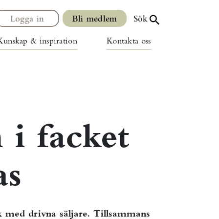
Logga in
Bli medlem
Sök
Kunskap & inspiration
Kontakta oss
i facket
as
rk med drivna säljare. Tillsammans