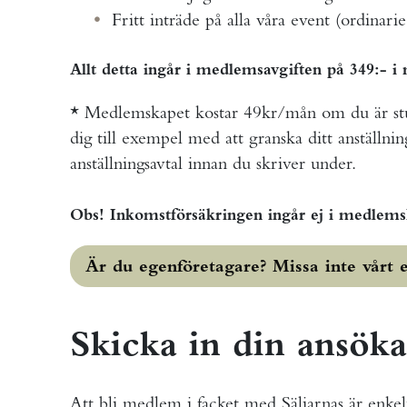
Fritt inträde på alla våra event (ordinarie
Allt detta ingår i medlemsavgiften på 349:- 
* Medlemskapet kostar 49kr/mån om du är stude
dig till exempel med att granska ditt anställnings
anställningsavtal innan du skriver under.
Obs! Inkomstförsäkringen ingår ej i medlemsk
Är du egenföretagare? Missa inte vårt e
Skicka in din ansök
Att bli medlem i facket med Säljarnas är enkelt.