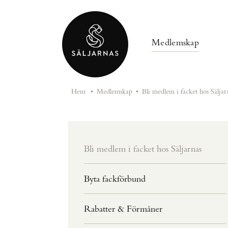
Medlemskap
Hem
•
Medlemskap
•
Bli medlem i facket hos Säljar
Bli medlem i facket hos Säljarnas
Byta fackförbund
Rabatter & Förmåner