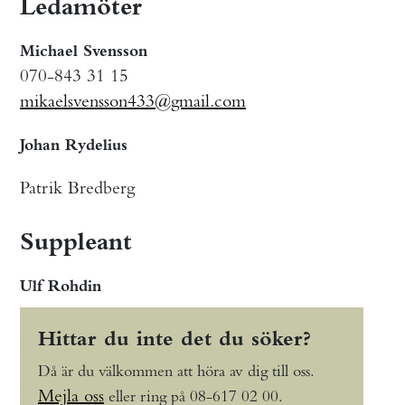
Ledamöter
Michael Svensson
070-843 31 15
mikaelsvensson433@gmail.com
Johan Rydelius
Patrik Bredberg
Suppleant
Ulf Rohdin
Hittar du inte det du söker?
Då är du välkommen att höra av dig till oss.
Mejla oss
eller ring på 08-617 02 00.