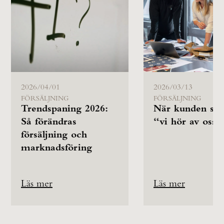
2026/04/01
2026/03/13
FÖRSÄLJNING
FÖRSÄLJNING
Trendspaning 2026:
När kunden säg
Så förändras
“vi hör av oss”
försäljning och
marknadsföring
Läs mer
Läs mer