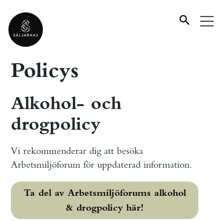
Policys
Alkohol- och
drogpolicy
Vi rekommenderar dig att besöka
Arbetsmiljöforum för uppdaterad information.
Ta del av Arbetsmiljöforums alkohol
& drogpolicy här!