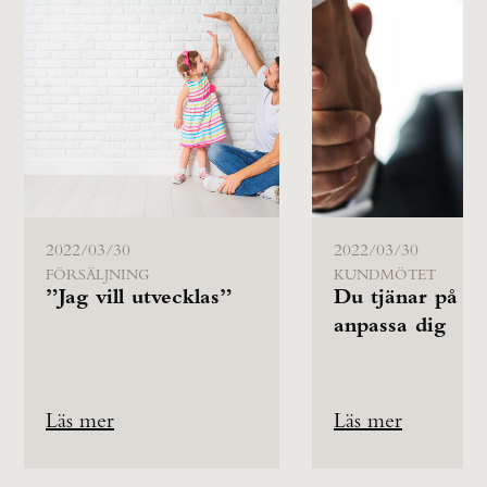
2022/03/30
2022/03/30
FÖRSÄLJNING
KUNDMÖTET
”Jag vill utvecklas”
Du tjänar på at
anpassa dig
Läs mer
Läs mer