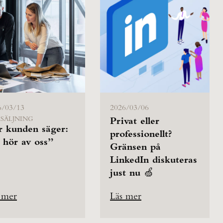
6/03/13
2026/03/06
SÄLJNING
Privat eller
r kunden säger:
professionellt?
 hör av oss”
Gränsen på
LinkedIn diskuteras
just nu 🍏
 mer
Läs mer