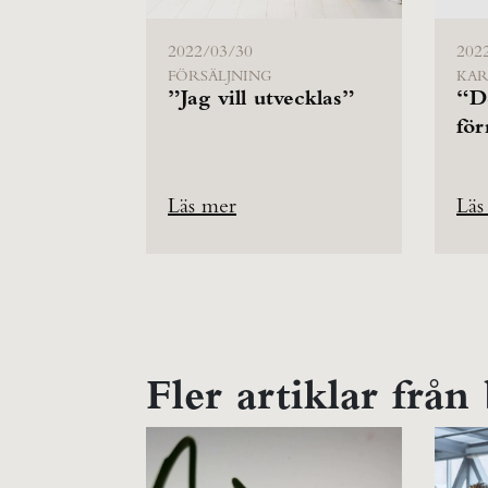
2022/03/30
202
FÖRSÄLJNING
KAR
”Jag vill utvecklas”
“De
för
Läs mer
Läs
Fler artiklar från