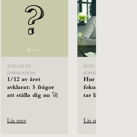
2026/02/02
2025/12/19
INSPIRATION
FÖRSÄLJNING
1/12 av året
Hur behåller du
avklarat: 5 frågor
fokus när affärerna
att ställa dig nu 🚀
tar längre tid?
Läs mer
Läs mer