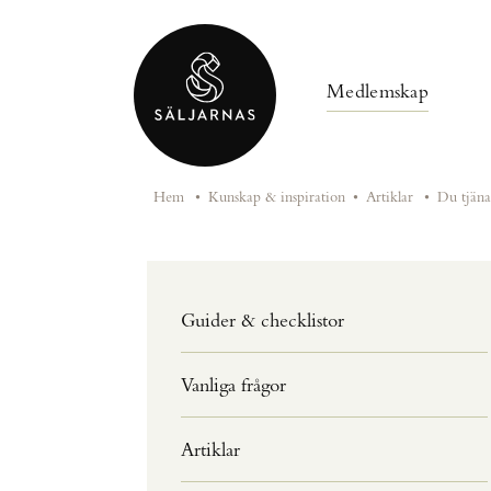
Medlemskap
Hem
•
Kunskap & inspiration
•
Artiklar
•
Du tjäna
Guider & checklistor
Vanliga frågor
Artiklar