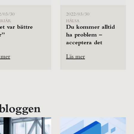
2/03/30
2022/03/30
RIÄR
HÄLSA
t var bättre
Du kommer alltid
r”
ha problem –
acceptera det
 mer
Läs mer
 bloggen