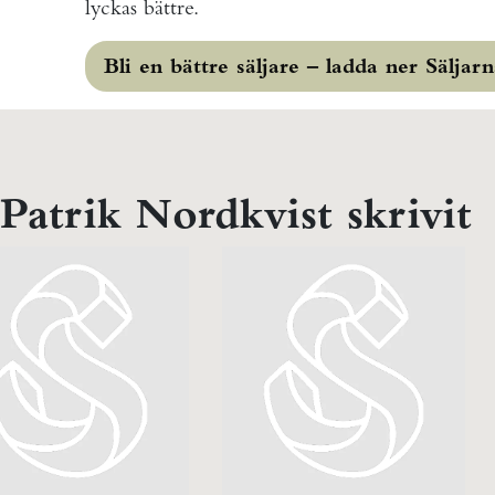
lyckas bättre.
Bli en bättre säljare – ladda ner Säljarna
 Patrik Nordkvist skrivit