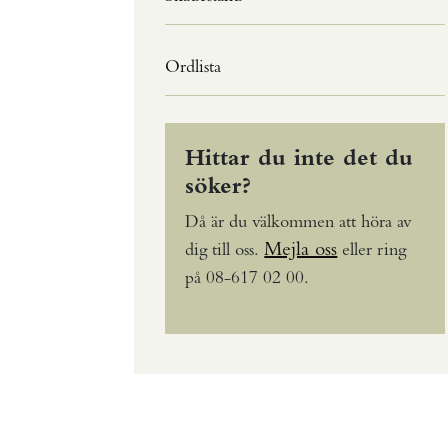
Ordlista
Hittar du inte det du
söker?
Då är du välkommen att höra av
Mejla oss
dig till oss.
eller ring
på 08-617 02 00.