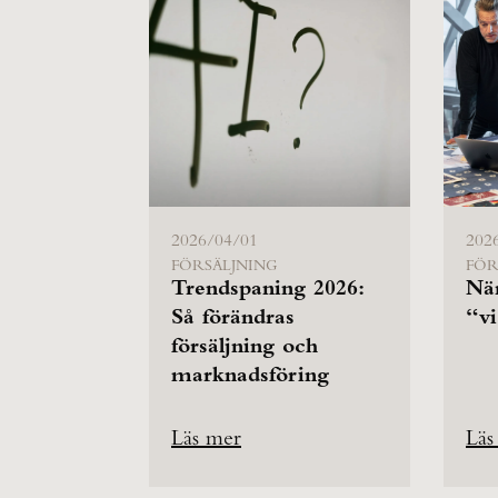
2026/04/01
202
FÖRSÄLJNING
FÖR
Trendspaning 2026:
Nä
Så förändras
“vi
försäljning och
marknadsföring
Läs mer
Läs