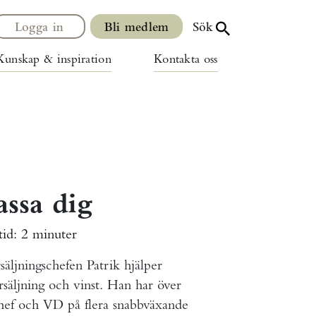
Logga in
Bli medlem
Sök
Kunskap & inspiration
Kontakta oss
assa dig
tid:
2 minuter
äljningschefen Patrik hjälper
örsäljning och vinst. Han har över
chef och VD på flera snabbväxande