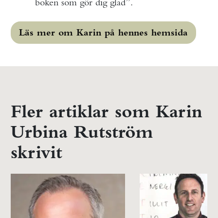
boken som gör dig glad”.
Läs mer om Karin på hennes hemsida
Fler artiklar som Karin
Urbina Rutström
skrivit