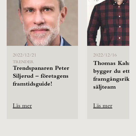
2022/12/21
2022/12/16
TRENDER
Thomas Kahn: 
Trendspanaren Peter
bygger du ett
Siljerud – företagens
framgångsrikt
framtidsguide!
säljteam
Läs mer
Läs mer