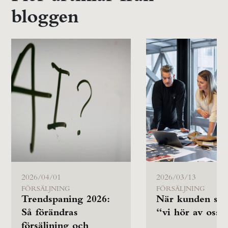
bloggen
2026/04/01
2026/03/13
FÖRSÄLJNING
FÖRSÄLJNING
Trendspaning 2026:
När kunden säg
Så förändras
“vi hör av oss”
försäljning och