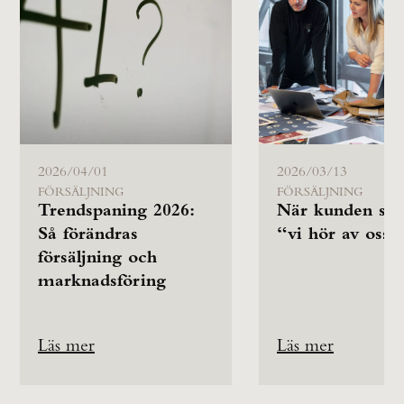
2026/04/01
2026/03/13
FÖRSÄLJNING
FÖRSÄLJNING
Trendspaning 2026:
När kunden säg
Så förändras
“vi hör av oss”
försäljning och
marknadsföring
Läs mer
Läs mer