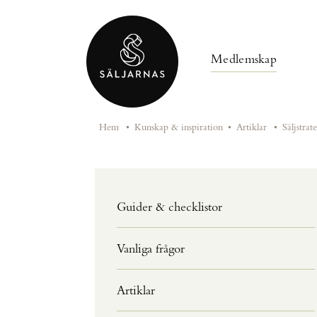
Medlemskap
Hem
•
Kunskap & inspiration
•
Artiklar
•
Säljstrat
Guider & checklistor
Vanliga frågor
Artiklar