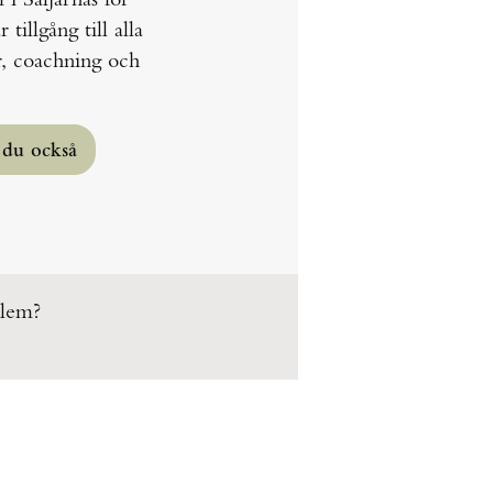
illgång till alla
er, coachning och
s du också
dlem?