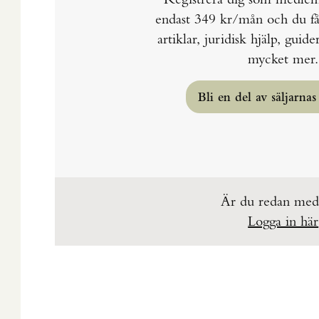
endast 349 kr/mån och du får t
artiklar, juridisk hjälp, guid
mycket mer.
Bli en del av säljarna
Är du redan me
Logga in här