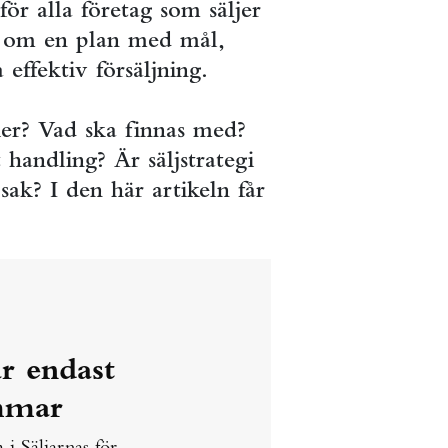
 för alla företag som säljer
r om en plan med mål,
effektiv försäljning.
ier? Vad ska finnas med?
 handling? Är säljstrategi
ak? I den här artikeln får
är endast
mmar
i Säljarnas för