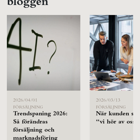
bloggen
2026/04/01
2026/03/13
FÖRSÄLJNING
FÖRSÄLJNING
Trendspaning 2026:
När kunden säg
Så förändras
“vi hör av oss”
försäljning och
marknadsföring