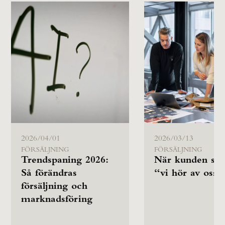
2026/04/01
2026/03/13
FÖRSÄLJNING
FÖRSÄLJNING
Trendspaning 2026:
När kunden säg
Så förändras
“vi hör av oss”
försäljning och
marknadsföring