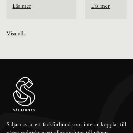
Läs mer
Läs mer
Visa alla
Säljarnas är ett fackförbund som inte är kopplat till
något politiskt parti eller anslutet till någon