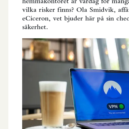
hemmakontoret är vardag för många
vilka risker finns? Ola Smidvik, aff
eCiceron, vet bjuder här på sin chec
säkerhet.