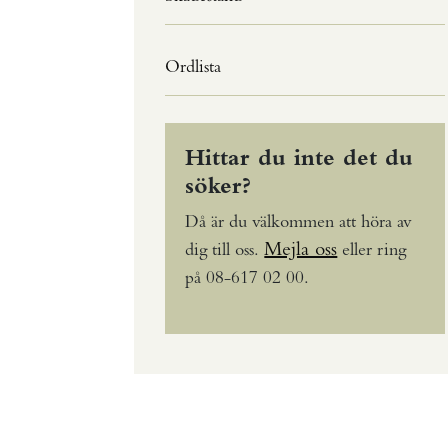
Ordlista
Hittar du inte det du
söker?
Då är du välkommen att höra av
Mejla oss
dig till oss.
eller ring
på 08-617 02 00.