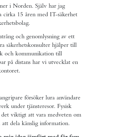
ner i Norden. Själv har jag
ta cirka 15 åren med IT-säkerhet
kerhetsbolag.
 intrång och genomlysning av ett
ra säkerhetskonsulter hjälper till
rk och kommunikation till
ar på distans har vi utvecklat en
ontoret.
angripare försöker lura användare
verk under tjänsteresor. Fysisk
r det viktigt att vara medveten om
 att dela känslig information.
a mig idag jämfört med för fem