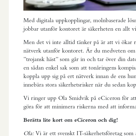
Med digitala uppkopplingar, molnbaserade lösni
jobbar utanför kontoret är säkerheten en allt vi
Men det vi inte alltid tänker på är att vi ökar r
nätverk utanför kontoret. Är du medveten om a
”trojansk häst” som går in och tar över din dat
en sådan enkel sak som att tonåringens kompisar
koppla upp sig på ert nätverk innan de ens hunn
innebära stora säkerhetsrisker när du sedan ko
Vi ringer upp Ola Smidvik på eCiceron för att 
göra för att minimera riskerna med att informati
Berätta lite kort om eCiceron och dig!
Ola:
Vi är ett svenskt IT-säkerhetsföretag som