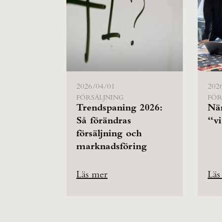
2026/04/01
202
FÖRSÄLJNING
FÖR
Trendspaning 2026:
Nä
Så förändras
“vi
försäljning och
marknadsföring
Läs mer
Läs