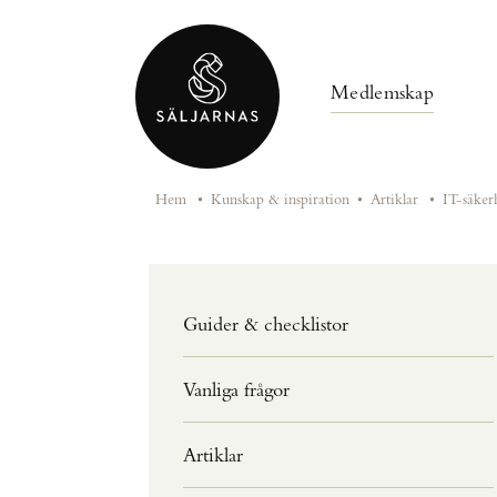
Medlemskap
Hem
•
Kunskap & inspiration
•
Artiklar
•
IT-säkerh
Guider & checklistor
Vanliga frågor
Artiklar