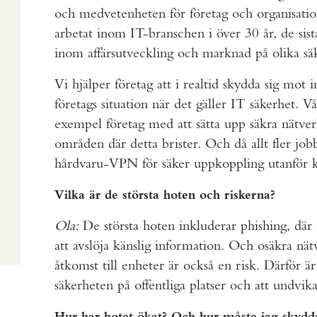
och medvetenheten för företag och organisatio
arbetat inom IT-branschen i över 30 år, de sis
inom affärsutveckling och marknad på olika sä
Vi hjälper företag att i realtid skydda sig mot
företags situation när det gäller IT säkerhet. Vå
exempel företag med att sätta upp säkra nätve
områden där detta brister. Och då allt fler jobb
hårdvaru-VPN för säker uppkoppling utanför k
Vilka är de största hoten och riskerna?
Ola:
De största hoten inkluderar phishing, där 
att avslöja känslig information. Och osäkra nät
åtkomst till enheter är också en risk. Därför ä
säkerheten på offentliga platser och att undvika
Hur har hotet ökat? Och hur måste jag skydd