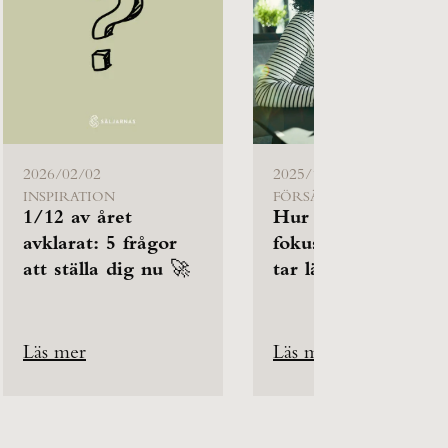
2026/02/02
2025/12/19
INSPIRATION
FÖRSÄLJNING
1/12 av året
Hur behåller du
avklarat: 5 frågor
fokus när affärerna
att ställa dig nu 🚀
tar längre tid?
Läs mer
Läs mer