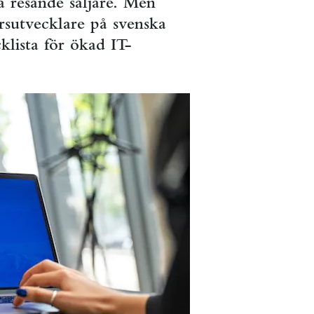
 resande säljare. Men
ärsutvecklare på svenska
klista för ökad IT-