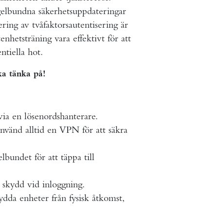
gelbundna säkerhetsuppdateringar
ing av tvåfaktorsautentisering är
hetsträning vara effektivt för att
ntiella hot.
ka tänka på!
via en lösenordshanterare.
nvänd alltid en VPN för att säkra
undet för att täppa till
a skydd vid inloggning.
da enheter från fysisk åtkomst,