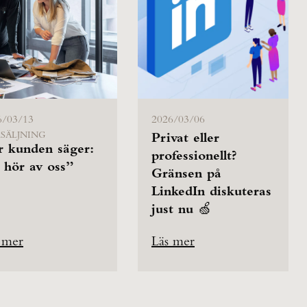
6/03/13
2026/03/06
SÄLJNING
Privat eller
r kunden säger:
professionellt?
 hör av oss”
Gränsen på
LinkedIn diskuteras
just nu 🍏
 mer
Läs mer