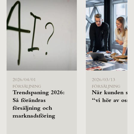
2026/04/01
2026/03/13
FÖRSÄLJNING
FÖRSÄLJNING
Trendspaning 2026:
När kunden säg
Så förändras
“vi hör av oss”
försäljning och
marknadsföring