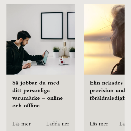
Så jobbar du med
Elin nekades
ditt personliga
provision under
varumärke – online
föräldraledighe
och offline
Läs mer
Ladda ner
Läs mer
Ladd