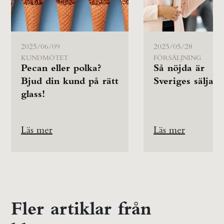
2025/06/09
2025/05/28
KUNDMÖTET
FÖRSÄLJNING
Pecan eller polka?
Så nöjda är
Bjud din kund på rätt
Sveriges säljare
glass!
Läs mer
Läs mer
Fler artiklar från