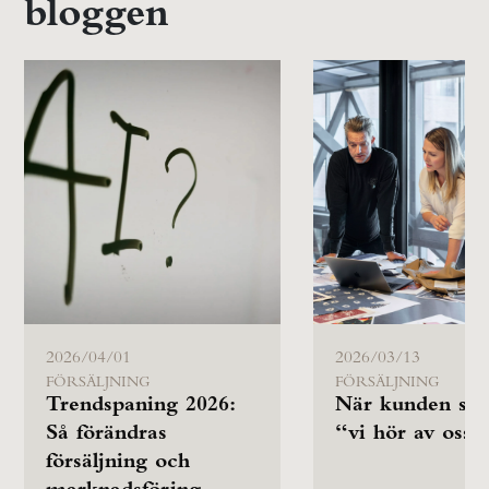
bloggen
2026/04/01
2026/03/13
FÖRSÄLJNING
FÖRSÄLJNING
Trendspaning 2026:
När kunden säg
Så förändras
“vi hör av oss”
försäljning och
marknadsföring