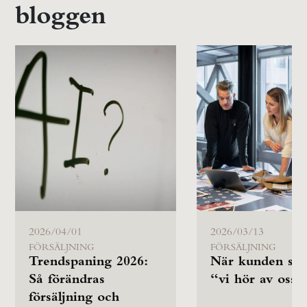
bloggen
2026/04/01
2026/03/13
FÖRSÄLJNING
FÖRSÄLJNING
Trendspaning 2026:
När kunden säg
Så förändras
“vi hör av oss”
försäljning och