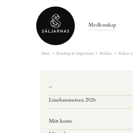
Medlemskap
Hem
•
Kunskap & inspiration
•
Artiklar
•
Räkna u
–
Lönebarometern 2026
Mitt konto