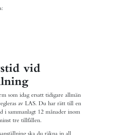
a:
stid vid
llning
form som idag ersatt tidigare allmän
egleras av LAS. Du har rätt till en
ställd i sammanlagt 12 månader inom
st tre tillfällen.
sanställning ska du räkna in all