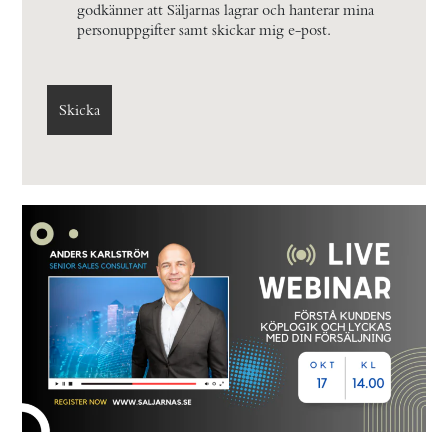
godkänner att Säljarnas lagrar och hanterar mina
personuppgifter samt skickar mig e-post.