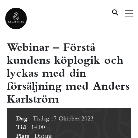
Webinar – Förstå
kundens köplogik och
lyckas med din
försäljning med Anders
Karlström
Dag
Tisdag 17 Oktober 2023
Tid
14.00
Plats
Distans