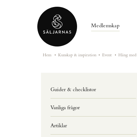
Medlemskap
Hem
•
Kunskap & inspiration
•
Event
•
Häng med o
Guider & checklistor
Vanliga frågor
Artiklar