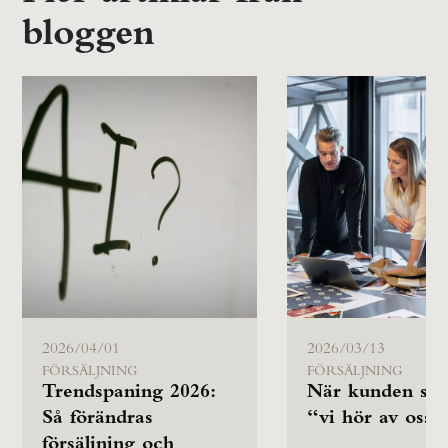
bloggen
2026/04/01
2026/03/13
FÖRSÄLJNING
FÖRSÄLJNING
Trendspaning 2026:
När kunden säg
Så förändras
“vi hör av oss”
försäljning och