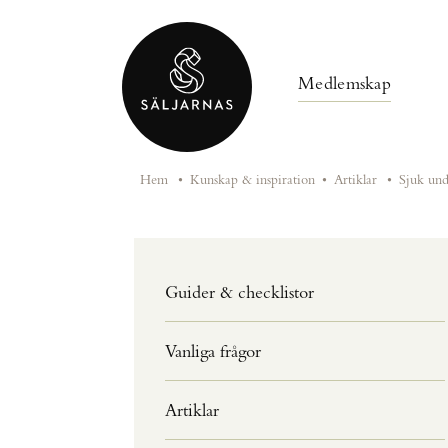
Medlemskap
Hem
•
Kunskap & inspiration
•
Artiklar
•
Sjuk und
Guider & checklistor
Vanliga frågor
Artiklar