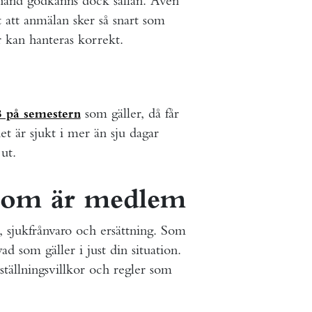
erhand godkänns dock sällan. Även
 att anmälan sker så snart som
r kan hanteras korrekt.
som gäller, då får
 på semestern
t är sjukt i mer än sju dagar
 ut.
 som är medlem
r, sjukfrånvaro och ersättning. Som
 som gäller i just din situation.
ställningsvillkor och regler som