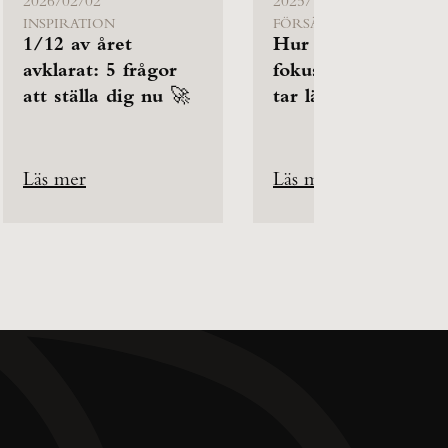
2026/02/02
2025/12/19
INSPIRATION
FÖRSÄLJNING
1/12 av året
Hur behåller du
avklarat: 5 frågor
fokus när affärerna
att ställa dig nu 🚀
tar längre tid?
Läs mer
Läs mer