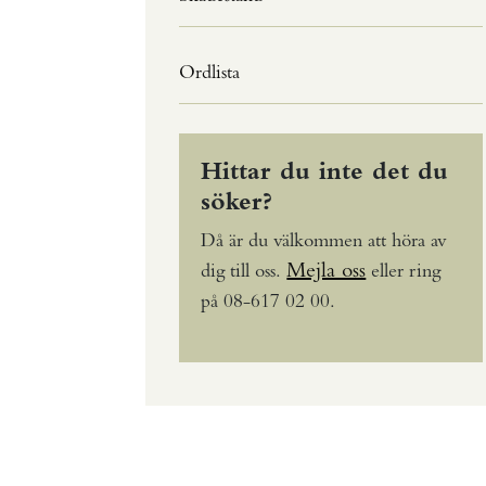
Ordlista
Hittar du inte det du
söker?
Då är du välkommen att höra av
Mejla oss
dig till oss.
eller ring
på 08-617 02 00.