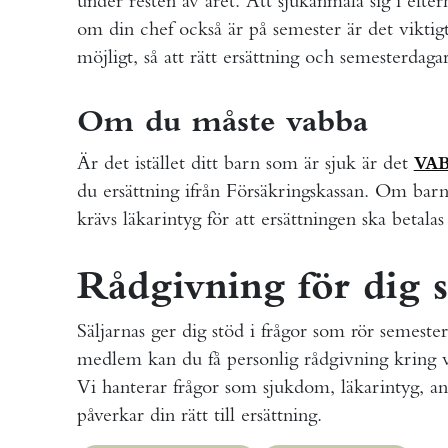
under resten av året. Att sjukanmäla sig i eft
om din chef också är på semester är det viktigt
möjligt, så att rätt ersättning och semesterdaga
Om du måste vabba
Är det istället ditt barn som är sjuk är det
VAB
du ersättning ifrån Försäkringskassan. Om barne
krävs läkarintyg för att ersättningen ska betalas
Rådgivning för dig
Säljarnas ger dig stöd i frågor som rör semeste
medlem kan du få personlig rådgivning kring vad
Vi hanterar frågor som sjukdom, läkarintyg, an
påverkar din rätt till ersättning.