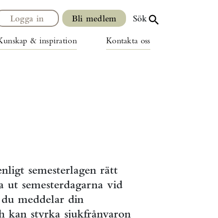
Logga in
Bli medlem
Sök
Kunskap & inspiration
Kontakta oss
nligt semesterlagen rätt
 ta ut semesterdagarna vid
tt du meddelar din
ch kan styrka sjukfrånvaron