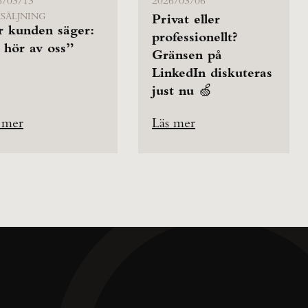
6/03/13
2026/03/06
SÄLJNING
Privat eller
r kunden säger:
professionellt?
 hör av oss”
Gränsen på
LinkedIn diskuteras
just nu 🍏
 mer
Läs mer