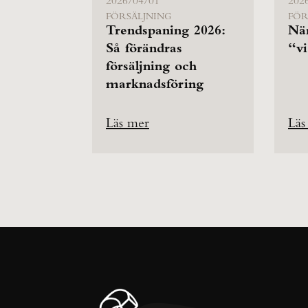
2026/04/01
202
FÖRSÄLJNING
FÖR
Trendspaning 2026:
Nä
Så förändras
“vi
försäljning och
marknadsföring
Läs mer
Läs