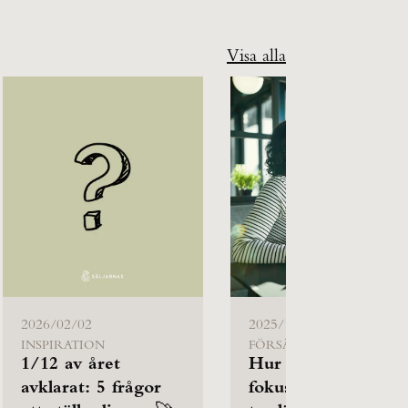
Visa alla
2026/02/02
2025/12/19
INSPIRATION
FÖRSÄLJNING
1/12 av året
Hur behåller du
avklarat: 5 frågor
fokus när affärerna