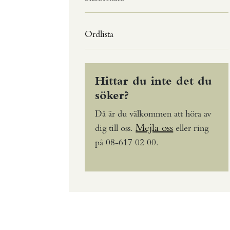
Ordlista
Hittar du inte det du
söker?
Då är du välkommen att höra av
Mejla oss
dig till oss.
eller ring
på 08-617 02 00.