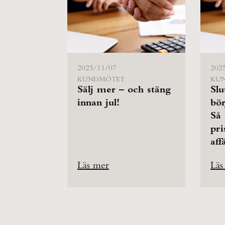
2025/11/07
202
KUNDMÖTET
KU
Sälj mer – och stäng
Slu
innan jul!
bör
Så 
pri
aff
Läs mer
Läs