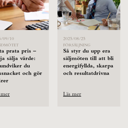
5/09/10
2025/08/25
NDMÖTET
FÖRSÄLJNING
ta prata pris –
Så styr du upp era
ja sälja värde:
säljmöten till att bli
undviker du
energifyllda, skarpa
ssnacket och gör
och resultatdrivna
ärer
 mer
Läs mer