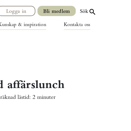
Logga in
Bli medlem
Sök
Kunskap & inspiration
Kontakta oss
d affärslunch
räknad lästid:
2 minuter