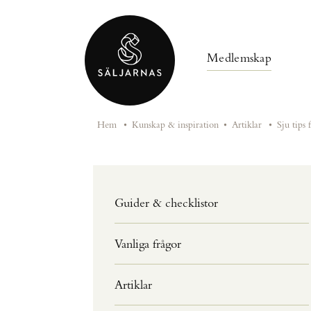
Medlemskap
Hem
•
Kunskap & inspiration
•
Artiklar
•
Sju tips 
Guider & checklistor
Vanliga frågor
Artiklar