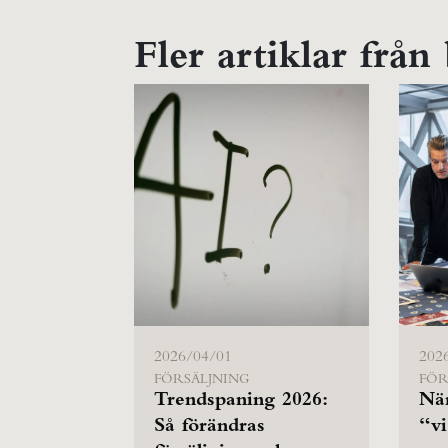
Fler artiklar från
2026/04/01
202
FÖRSÄLJNING
FÖR
Trendspaning 2026:
Nä
Så förändras
“vi