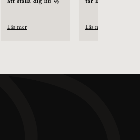
att ställa dig nu 🚀
tar längre tid?
Läs mer
Läs mer