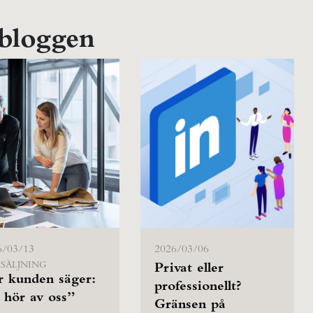
 bloggen
6/03/13
2026/03/06
SÄLJNING
Privat eller
r kunden säger:
professionellt?
 hör av oss”
Gränsen på