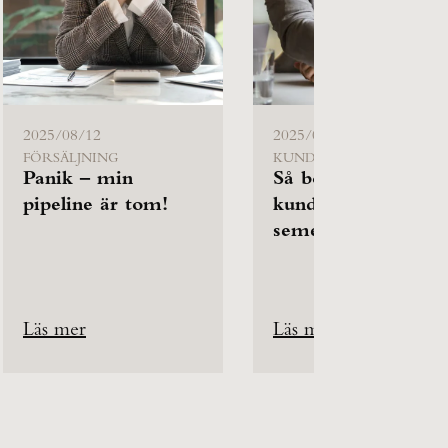
2025/08/12
2025/06/12
FÖRSÄLJNING
KUNDMÖTET
Panik – min
Så bokar du
pipeline är tom!
kundmöten innan
semestern
Läs mer
Läs mer