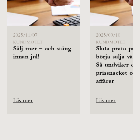
2025/11/07
2025/09/10
KUNDMÖTET
KUNDMÖTET
Sälj mer – och stäng
Sluta prata pris
innan jul!
börja sälja värd
Så undviker du
prissnacket och
affärer
Läs mer
Läs mer