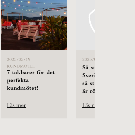
2025/05/19
2025/05/19
KUNDMÖTET
Så stora budgetar 
7 takbarer för det
Sveriges säljare oc
perfekta
så stor del av lönen
kundmötet!
är rörlig
Läs mer
Läs mer