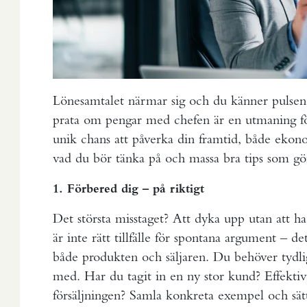
Lönesamtalet närmar sig och du känner pulsen s
prata om pengar med chefen är en utmaning fö
unik chans att påverka din framtid, både ekon
vad du bör tänka på och massa bra tips som gör
1. Förbered dig – på riktigt
Det största misstaget? Att dyka upp utan att h
är inte rätt tillfälle för spontana argument – d
både produkten och säljaren. Du behöver tydlig
med. Har du tagit in en ny stor kund? Effektiv
försäljningen? Samla konkreta exempel och sätt 