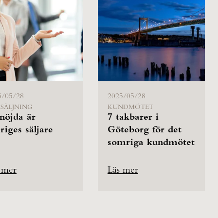
5/05/28
2025/05/28
SÄLJNING
KUNDMÖTET
nöjda är
7 takbarer i
riges säljare
Göteborg för det
somriga kundmötet
 mer
Läs mer