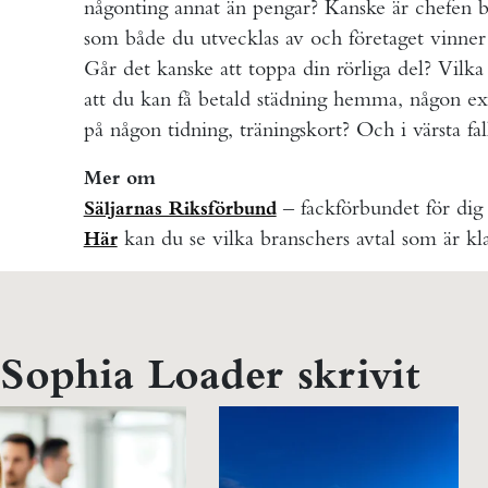
någonting annat än pengar? Kanske är chefen be
som både du utvecklas av och företaget vinner
Går det kanske att toppa din rörliga del? Vilk
att du kan få betald städning hemma, någon e
på någon tidning, träningskort? Och i värsta fal
Mer om
– fackförbundet för dig
Säljarnas Riksförbund
kan du se vilka branschers avtal som är kla
Här
 Sophia Loader skrivit