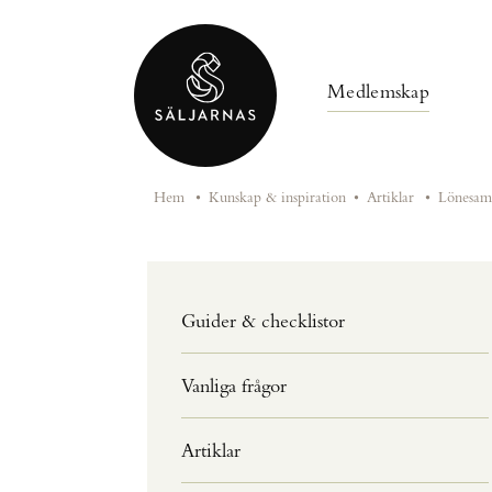
Medlemskap
Hem
•
Kunskap & inspiration
•
Artiklar
•
Lönesamt
Guider & checklistor
Vanliga frågor
Artiklar