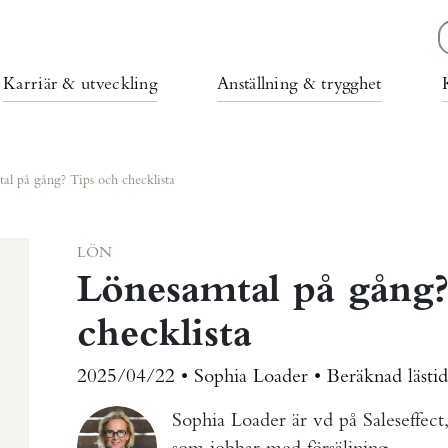
Karriär & utveckling
Anställning & trygghet
al på gång? Tips och checklista
LÖN
Lönesamtal på gång?
checklista
2025/04/22 • Sophia Loader •
Beräknad lästi
Sophia Loader är vd på Saleseffect,
som jobbar med försäljning.