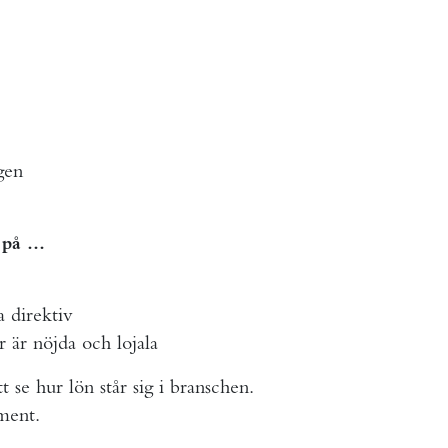
gen
l på …
a direktiv
 är nöjda och lojala
t se hur lön står sig i branschen.
ument.