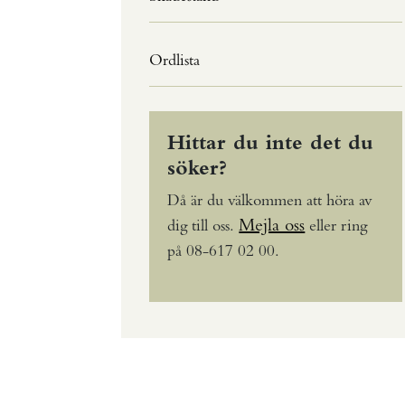
Ordlista
Hittar du inte det du
söker?
Då är du välkommen att höra av
Mejla oss
dig till oss.
eller ring
på 08-617 02 00.