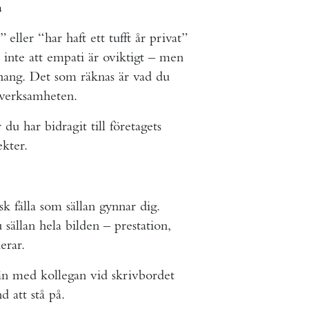
a
eller “har haft ett tufft år privat”
 inte att empati är oviktigt – men
hang. Det som räknas är vad du
 verksamheten.
u har bidragit till företagets
ekter.
k fälla som sällan gynnar dig.
sällan hela bilden – prestation,
erar.
n med kollegan vid skrivbordet
 att stå på.