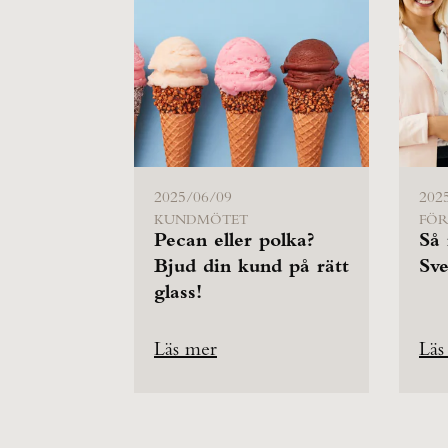
2025/06/09
202
KUNDMÖTET
FÖR
Pecan eller polka?
Så 
Bjud din kund på rätt
Sve
glass!
Läs mer
Läs