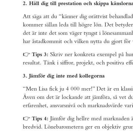
2. Håll dig till prestation och skippa känslorn
Att säga att du “känner dig orättvist behandlad” 
kommer sällan leda till högre lön. Det betyder
det är inte det som väger tyngst i lönesamman
har åstadkommit och vilken nytta du gjort för
👉
Skriv ner konkreta exempel på hur d
Tips 3:
resultat. Tänk i siffror, projekt, och positiva eff
3. Jämför dig inte med kollegorna
“Men Lisa fick ju 4 000 mer!” Det är en klassis
Även om det är lockande att jämföra, så vet du 
erfarenhet, ansvarsnivå och marknadsvärde vari
👉
Jämför dig hellre med marknaden ä
Tips 4:
bredvid. Lönebarometern ger en objektiv grund