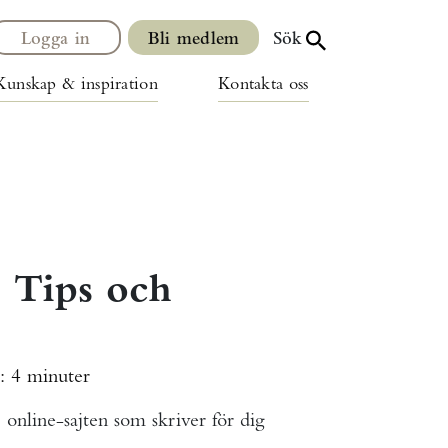
Logga in
Bli medlem
Sök
Kunskap & inspiration
Kontakta oss
 Tips och
d:
4 minuter
 online-sajten som skriver för dig