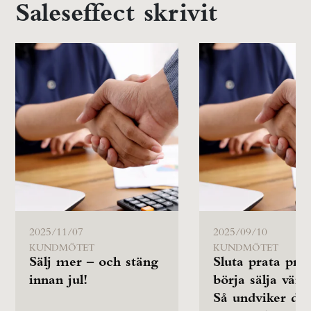
Saleseffect skrivit
2025/11/07
2025/09/10
KUNDMÖTET
KUNDMÖTET
Sälj mer – och stäng
Sluta prata pris
innan jul!
börja sälja värd
Så undviker du