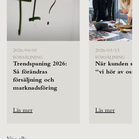
2026/04/01
2026/03/13
FÖRSÄLJNING
FÖRSÄLJNING
Trendspaning 2026:
När kunden säg
Så förändras
“vi hör av oss”
försäljning och
marknadsföring
Läs mer
Läs mer
Visa alla