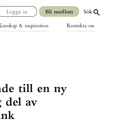
Logga in
Bli medlem
Sök
Kunskap & inspiration
Kontakta oss
de till en ny
g del av
ank