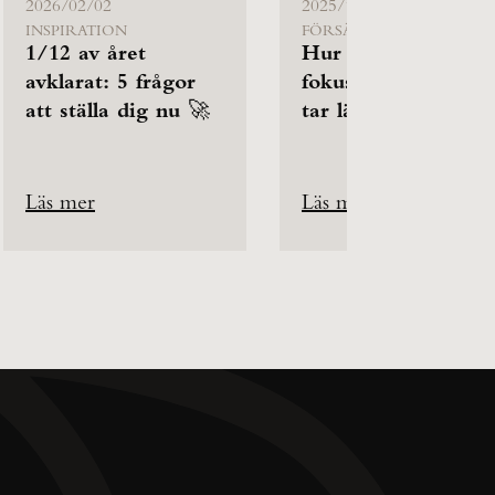
2026/02/02
2025/12/19
INSPIRATION
FÖRSÄLJNING
1/12 av året
Hur behåller du
avklarat: 5 frågor
fokus när affärerna
att ställa dig nu 🚀
tar längre tid?
Läs mer
Läs mer