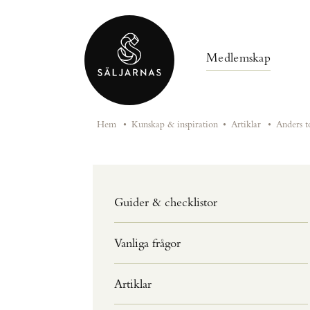
Medlemskap
Hem
•
Kunskap & inspiration
•
Artiklar
•
Anders to
Guider & checklistor
Vanliga frågor
Artiklar