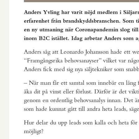
Anders Yvling har varit nöjd medlem i Säljar
erfarenhet från brandskyddsbranschen. Som ti
en ny utmaning när Coronapandemin slog till.
inom B2C istället. Idag arbetar Anders som 
Anders såg att Leonardo Johansson hade ett w
“Framgångsrika behovsanayser” vilket var något
Anders fick med sig nya säljtekniker som snabbt
– När man får ett samtal som innebär en lång fä
åka dit på vinst eller förlust. Därför är det vik
genom en ordentlig behovsanalys innan. Det är v
som hade kunnat gått till andra heta leads, säg
Hur delar du upp leads som kalla och heta för a
möjligt?