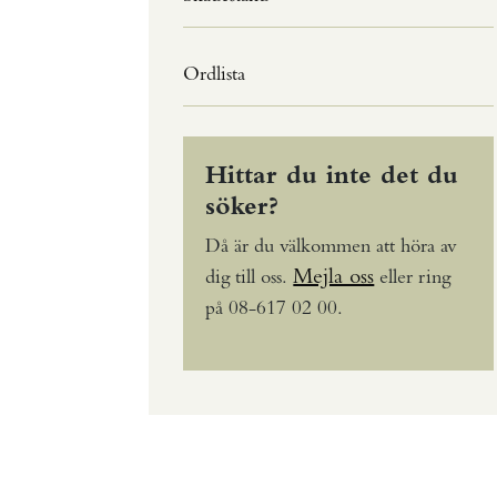
Ordlista
Hittar du inte det du
söker?
Då är du välkommen att höra av
Mejla oss
dig till oss.
eller ring
på 08-617 02 00.