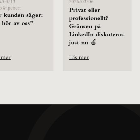
6/03/13
2026/03/06
SÄLJNING
Privat eller
r kunden säger:
professionellt?
 hör av oss”
Gränsen på
LinkedIn diskuteras
just nu 🍏
 mer
Läs mer