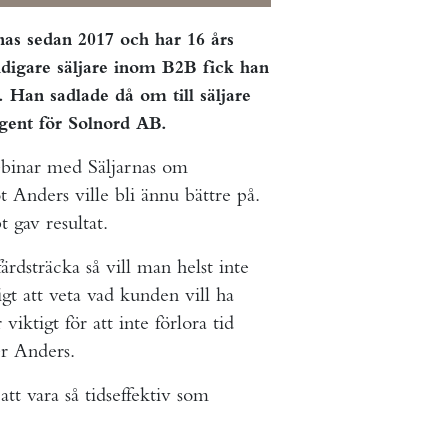
nas sedan 2017 och har 16 års
digare säljare inom B2B fick han
 Han sadlade då om till säljare
agent för Solnord AB.
ebinar med Säljarnas om
 Anders ville bli ännu bättre på.
 gav resultat.
rdsträcka så vill man helst inte
tigt att veta vad kunden vill ha
iktigt för att inte förlora tid
er Anders.
tt vara så tidseffektiv som