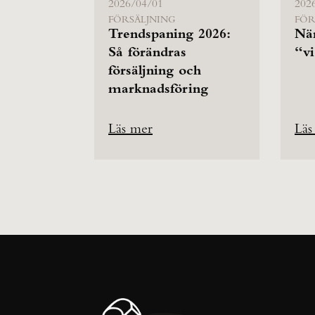
2026/04/01
202
FÖRSÄLJNING
FÖR
Trendspaning 2026:
Nä
Så förändras
“vi
försäljning och
marknadsföring
Läs mer
Läs